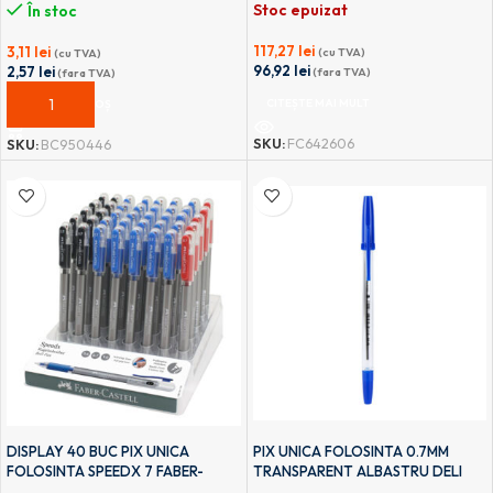
Stoc epuizat
În stoc
117,27
lei
3,11
lei
(cu TVA)
(cu TVA)
96,92
lei
2,57
lei
(fara TVA)
(fara TVA)
CITEȘTE MAI MULT
ADAUGĂ ÎN COȘ
SKU:
FC642606
SKU:
BC950446
DISPLAY 40 BUC PIX UNICA
PIX UNICA FOLOSINTA 0.7MM
FOLOSINTA SPEEDX 7 FABER-
TRANSPARENT ALBASTRU DELI
CASTELL