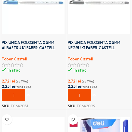
PIX UNICA FOLOSINTA 0.5MM
PIX UNICA FOLOSINTA 0.5MM
ALBASTRU K1 FABER-CASTELL
NEGRU K1 FABER-CASTELL
Faber Castell
Faber Castell
În stoc
În stoc
2,72
lei
2,72
lei
(cu TVA)
(cu TVA)
2,25
lei
2,25
lei
(fara TVA)
(fara TVA)
ADAUGĂ ÎN COȘ
ADAUGĂ ÎN COȘ
SKU:
FC642051
SKU:
FC642099