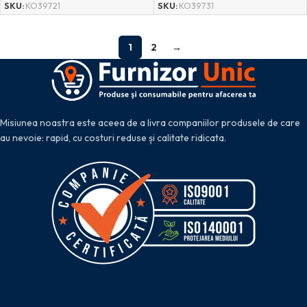
SKU:
KO39721
SKU:
KO39731
1
2
→
Misiunea noastra este aceea de a livra companiilor produsele de care
au nevoie: rapid, cu costuri reduse și calitate ridicata.