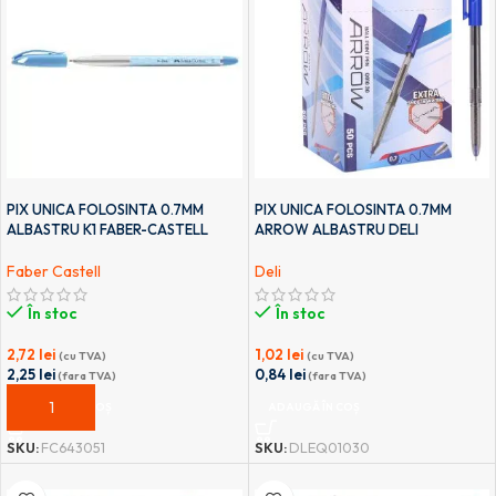
PIX UNICA FOLOSINTA 0.7MM
PIX UNICA FOLOSINTA 0.7MM
ALBASTRU K1 FABER-CASTELL
ARROW ALBASTRU DELI
Faber Castell
Deli
În stoc
În stoc
2,72
lei
1,02
lei
(cu TVA)
(cu TVA)
2,25
lei
0,84
lei
(fara TVA)
(fara TVA)
ADAUGĂ ÎN COȘ
ADAUGĂ ÎN COȘ
SKU:
FC643051
SKU:
DLEQ01030