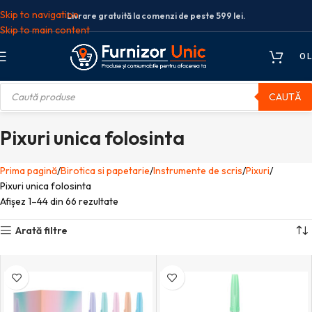
Skip to navigation
Livrare gratuită la comenzi de peste 599 lei.
Skip to main content
0
L
CAUTĂ
Pixuri unica folosinta
Prima pagină
Birotica si papetarie
Instrumente de scris
Pixuri
Pixuri unica folosinta
Afișez 1–44 din 66 rezultate
Arată filtre