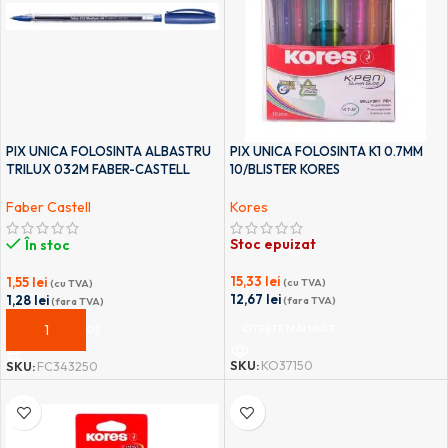
PIX UNICA FOLOSINTA ALBASTRU
PIX UNICA FOLOSINTA K1 0.7MM
TRILUX 032M FABER-CASTELL
10/BLISTER KORES
Faber Castell
Kores
Stoc epuizat
În stoc
15,33
lei
1,55
lei
(cu TVA)
(cu TVA)
12,67
lei
1,28
lei
(fara TVA)
(fara TVA)
CITEȘTE MAI MULT
ADAUGĂ ÎN COȘ
SKU:
KO37150
SKU:
FC343250