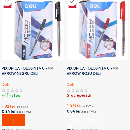
PIX UNICA FOLOSINTA 0.7MM
PIX UNICA FOLOSINTA 0.7MM
ARROW NEGRU DELI
ARROW ROSU DELI
Deli
Deli
Stoc epuizat
În stoc
1,02
lei
1,02
lei
(cu TVA)
(cu TVA)
0,84
lei
0,84
lei
(fara TVA)
(fara TVA)
CITEȘTE MAI MULT
ADAUGĂ ÎN COȘ