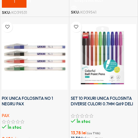
CITEȘTE MAI MULT
ADAUGĂ ÎN COȘ
SKU:
KO39541
SKU:
KO39531
PIX UNICA FOLOSINTA NO 1
SET 10 PIXURI UNICA FOLOSINTA
NEGRU PAX
DIVERSE CULORI 0.7MM Q69 DELI
PAX
În stoc
În stoc
13,78
lei
(cu TVA)