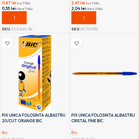
0,67
lei
2,47
lei
(cu TVA)
(cu TVA)
0,55
lei
2,04
lei
(fara TVA)
(fara TVA)
ADAUGĂ ÎN COȘ
ADAUGĂ ÎN COȘ
SKU:
DLEQ6S-BL
SKU:
BC110111B
PIX UNICA FOLOSINTA ALBASTRU
PIX UNICA FOLOSINTA ALBASTRU
20/CUT ORANGE BIC
CRISTAL FINE BIC
Bic
Bic