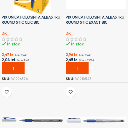
PIX UNICA FOLOSINTA ALBASTRU
PIX UNICA FOLOSINTA ALBASTRU
ROUND STIC CLIC BIC
ROUND STIC EXACT BIC
Bic
Bic
În stoc
În stoc
2,47
lei
2,96
lei
(cu TVA)
(cu TVA)
2,04
lei
2,45
lei
(fara TVA)
(fara TVA)
ADAUGĂ ÎN COȘ
ADAUGĂ ÎN COȘ
SKU:
BC926376
SKU:
BC918543