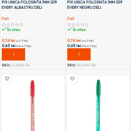
PIX UNICA FOLOSINTA 1MM Q19
PIX UNICA FOLOSINTA 1MM Q19
EVERY ALBASTRU DELI
EVERY NEGRU DELI
Deli
Deli
În stoc
În stoc
0,76
lei
0,76
lei
(cu TVA)
(cu TVA)
0,63
lei
0,63
lei
(fara TVA)
(fara TVA)
ADAUGĂ ÎN COȘ
ADAUGĂ ÎN COȘ
SKU:
DLEQ19-BL
SKU:
DLEQ19-BK