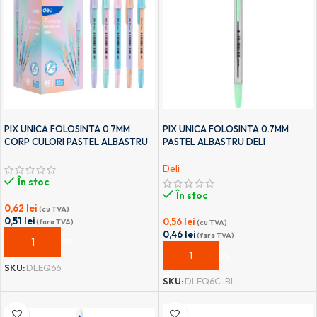
PIX UNICA FOLOSINTA 0.7MM
PIX UNICA FOLOSINTA 0.7MM
CORP CULORI PASTEL ALBASTRU
PASTEL ALBASTRU DELI
DELI
Deli
În stoc
În stoc
0,62
lei
(cu TVA)
0,51
lei
0,56
lei
(fara TVA)
(cu TVA)
0,46
lei
(fara TVA)
ADAUGĂ ÎN COȘ
ADAUGĂ ÎN COȘ
SKU:
DLEQ66
SKU:
DLEQ6C-BL