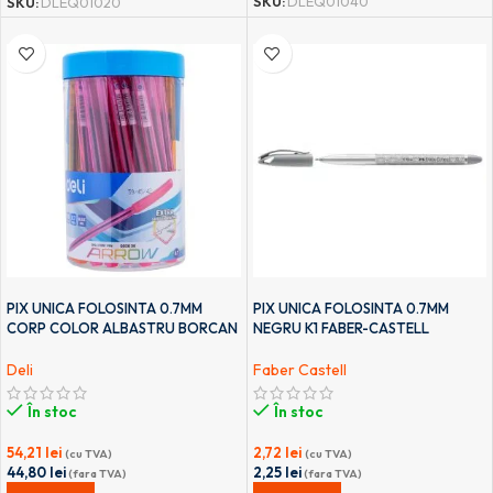
SKU:
DLEQ01040
SKU:
DLEQ01020
PIX UNICA FOLOSINTA 0.7MM
PIX UNICA FOLOSINTA 0.7MM
CORP COLOR ALBASTRU BORCAN
NEGRU K1 FABER-CASTELL
50 BUC DELI
Faber Castell
Deli
În stoc
În stoc
2,72
lei
54,21
lei
(cu TVA)
(cu TVA)
2,25
lei
44,80
lei
(fara TVA)
(fara TVA)