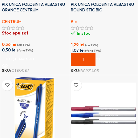
PIX UNICA FOLOSINTA ALBASTRU
PIX UNICA FOLOSINTA ALBASTRU
ORANGE CENTRUM
ROUND STIC BIC
CENTRUM
Bic
Stoc epuizat
În stoc
0,36
lei
1,29
lei
(cu TVA)
(cu TVA)
0,30
lei
1,07
lei
(fara TVA)
(fara TVA)
CITEȘTE MAI MULT
ADAUGĂ ÎN COȘ
SKU:
CT80087
SKU:
BC921403