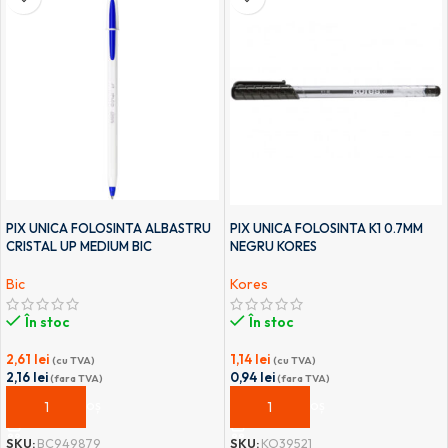
PIX UNICA FOLOSINTA ALBASTRU
PIX UNICA FOLOSINTA K1 0.7MM
CRISTAL UP MEDIUM BIC
NEGRU KORES
Bic
Kores
În stoc
În stoc
2,61
lei
1,14
lei
(cu TVA)
(cu TVA)
2,16
lei
0,94
lei
(fara TVA)
(fara TVA)
ADAUGĂ ÎN COȘ
ADAUGĂ ÎN COȘ
SKU:
BC949879
SKU:
KO39521