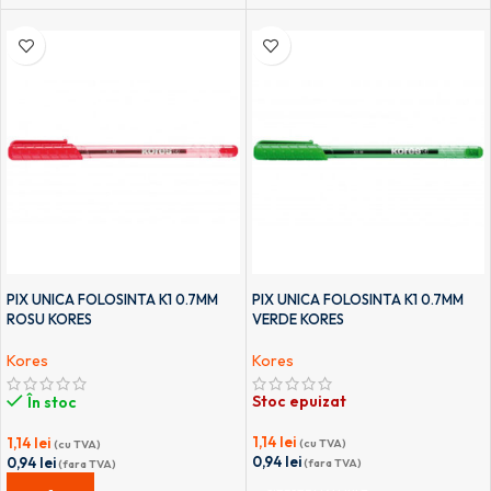
PIX UNICA FOLOSINTA K1 0.7MM
PIX UNICA FOLOSINTA K1 0.7MM
ROSU KORES
VERDE KORES
Kores
Kores
Stoc epuizat
În stoc
1,14
lei
1,14
lei
(cu TVA)
(cu TVA)
0,94
lei
0,94
lei
(fara TVA)
(fara TVA)