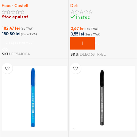
Deli
Faber Castell
Stoc epuizat
În stoc
182,47
lei
0,67
lei
(cu TVA)
(cu TVA)
150,80
lei
0,55
lei
(fara TVA)
(fara TVA)
CITEȘTE MAI MULT
ADAUGĂ ÎN COȘ
SKU:
FC541004
SKU:
DLEQ6STR-BL