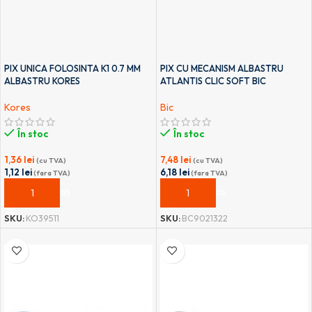
PIX UNICA FOLOSINTA K1 0.7 MM
PIX CU MECANISM ALBASTRU
ALBASTRU KORES
ATLANTIS CLIC SOFT BIC
Kores
Bic
În stoc
În stoc
1,36
lei
7,48
lei
(cu TVA)
(cu TVA)
1,12
lei
6,18
lei
(fara TVA)
(fara TVA)
ADAUGĂ ÎN COȘ
ADAUGĂ ÎN COȘ
SKU:
KO39511
SKU:
BC9021322