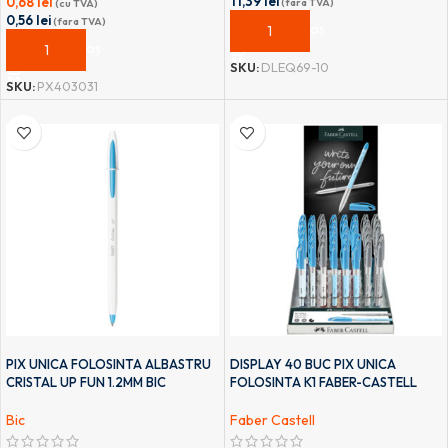
11,39
lei
0,68
lei
(fara TVA)
(cu TVA)
0,56
lei
(fara TVA)
ADAUGĂ ÎN COȘ
ADAUGĂ ÎN COȘ
SKU:
DLEQ69-10
SKU:
PX403031
PIX UNICA FOLOSINTA ALBASTRU
DISPLAY 40 BUC PIX UNICA
CRISTAL UP FUN 1.2MM BIC
FOLOSINTA K1 FABER-CASTELL
Bic
Faber Castell