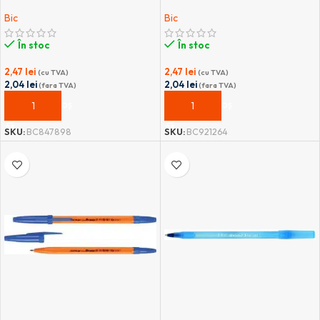
Bic
Bic
În stoc
În stoc
2,47
lei
2,47
lei
(cu TVA)
(cu TVA)
2,04
lei
2,04
lei
(fara TVA)
(fara TVA)
ADAUGĂ ÎN COȘ
ADAUGĂ ÎN COȘ
SKU:
BC847898
SKU:
BC921264