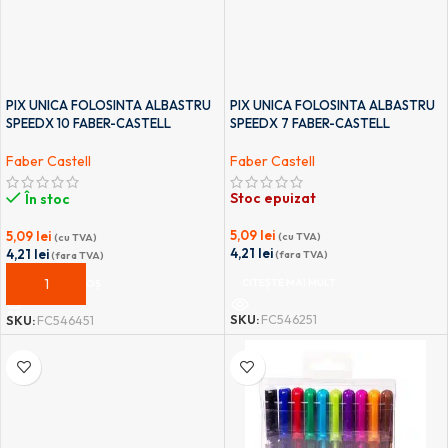
PIX UNICA FOLOSINTA ALBASTRU
PIX UNICA FOLOSINTA ALBASTRU
SPEEDX 10 FABER-CASTELL
SPEEDX 7 FABER-CASTELL
Faber Castell
Faber Castell
Stoc epuizat
În stoc
5,09
lei
5,09
lei
(cu TVA)
(cu TVA)
4,21
lei
4,21
lei
(fara TVA)
(fara TVA)
CITEȘTE MAI MULT
ADAUGĂ ÎN COȘ
SKU:
FC546251
SKU:
FC546451