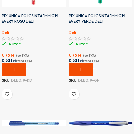
PIX UNICA FOLOSINTA 1MM Q19
PIX UNICA FOLOSINTA 1MM Q19
EVERY ROSU DELI
EVERY VERDE DELI
Deli
Deli
În stoc
În stoc
0,76
lei
0,76
lei
(cu TVA)
(cu TVA)
0,63
lei
0,63
lei
(fara TVA)
(fara TVA)
ADAUGĂ ÎN COȘ
ADAUGĂ ÎN COȘ
SKU:
DLEQ19-RD
SKU:
DLEQ19-GN