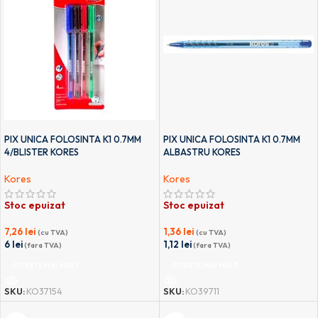
PIX UNICA FOLOSINTA K1 0.7MM
PIX UNICA FOLOSINTA K1 0.7MM
4/BLISTER KORES
ALBASTRU KORES
Kores
Kores
Stoc epuizat
Stoc epuizat
7,26
lei
1,36
lei
(cu TVA)
(cu TVA)
6
lei
1,12
lei
(fara TVA)
(fara TVA)
CITEȘTE MAI MULT
CITEȘTE MAI MULT
SKU:
KO37154
SKU:
KO39711