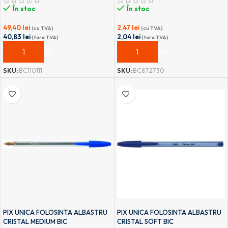
În stoc
În stoc
49,40
lei
2,47
lei
(cu TVA)
(cu TVA)
40,83
lei
2,04
lei
(fara TVA)
(fara TVA)
ADAUGĂ ÎN COȘ
ADAUGĂ ÎN COȘ
SKU:
BC110111
SKU:
BC872730
PIX UNICA FOLOSINTA ALBASTRU
PIX UNICA FOLOSINTA ALBASTRU
CRISTAL MEDIUM BIC
CRISTAL SOFT BIC