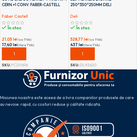
CERN.+1 CONV. FABER-CASTELL
250*350*250MM DELI
Faber Castell
Deli
În stoc
În stoc
21,05
lei
528,77
lei
(cu TVA)
(cu TVA)
17,40
lei
437
lei
(fara TVA)
(fara TVA)
ADAUGĂ ÎN COȘ
ADAUGĂ ÎN COȘ
SKU:
FC201616
SKU:
DL92620
Misiunea noastra este aceea de a livra companiilor produsele de care
au nevoie: rapid, cu costuri reduse și calitate ridicata.