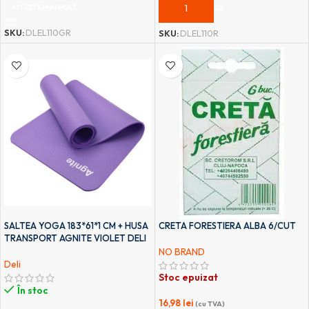
CITEȘTE MAI MULT
ADAUGĂ ÎN COȘ
SKU:
DLEL110GR
SKU:
DLEL110R
SALTEA YOGA 183*61*1 CM + HUSA
CRETA FORESTIERA ALBA 6/CUT
TRANSPORT AGNITE VIOLET DELI
NO BRAND
Deli
Stoc epuizat
În stoc
16,98
lei
(cu TVA)