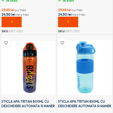
În stoc
În stoc
29,65
lei
29,65
lei
(cu TVA)
(cu TVA)
24,50
lei
24,50
lei
(fara TVA)
(fara TVA)
ADAUGĂ ÎN COȘ
ADAUGĂ ÎN COȘ
SKU:
NKT-0115
SKU:
NKT-0110
STICLA APA TRITAN 800ML CU
STICLA APA TRITAN 850ML CU
DESCHIDERE AUTOMATA SI MANER
DESCHIDERE AUTOMATA SI MANER
TRANSPORT T-0104 NOKI
TRANSPORT T-0116 NOKI