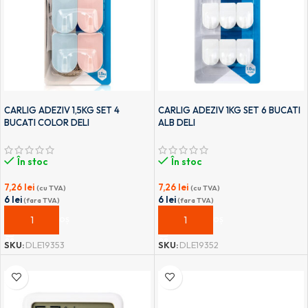
CARLIG ADEZIV 1,5KG SET 4
CARLIG ADEZIV 1KG SET 6 BUCATI
BUCATI COLOR DELI
ALB DELI
În stoc
În stoc
7,26
lei
7,26
lei
(cu TVA)
(cu TVA)
6
lei
6
lei
(fara TVA)
(fara TVA)
ADAUGĂ ÎN COȘ
ADAUGĂ ÎN COȘ
SKU:
DLE19353
SKU:
DLE19352