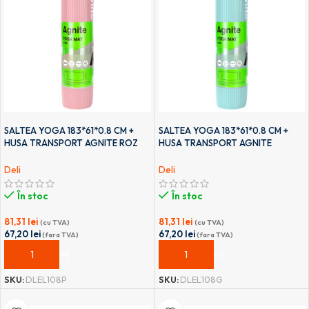
SALTEA YOGA 183*61*0.8 CM +
SALTEA YOGA 183*61*0.8 CM +
HUSA TRANSPORT AGNITE ROZ
HUSA TRANSPORT AGNITE
DELI
TURCOAZ DELI
Deli
Deli
În stoc
În stoc
81,31
lei
81,31
lei
(cu TVA)
(cu TVA)
67,20
lei
67,20
lei
(fara TVA)
(fara TVA)
ADAUGĂ ÎN COȘ
ADAUGĂ ÎN COȘ
SKU:
DLEL108P
SKU:
DLEL108G