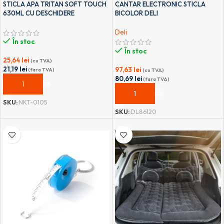
STICLA APA TRITAN SOFT TOUCH
CANTAR ELECTRONIC STICLA
630ML CU DESCHIDERE
BICOLOR DELI
AUTOMATA SI MANER TRANSPORT
T-0105 NOKI
Deli
În stoc
În stoc
25,64
lei
(cu TVA)
21,19
lei
97,63
lei
(fara TVA)
(cu TVA)
80,69
lei
(fara TVA)
ADAUGĂ ÎN COȘ
ADAUGĂ ÎN COȘ
SKU:
NKT-0105
SKU:
DL86120