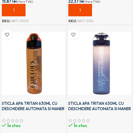
15,87
lei
22,37
lei
(fara TVA)
(fara TVA)
ADAUGĂ ÎN COȘ
ADAUGĂ ÎN COȘ
SKU:
NKT-0100
SKU:
NKT-0114
STICLA APA TRITAN 630ML CU
STICLA APA TRITAN 630ML CU
DESCHIDERE AUTOMATA SI MANER
DESCHIDERE AUTOMATA SI MANER
TRANSPORT T-0102 NOKI
TRANSPORT T-0111 NOKI
În stoc
În stoc