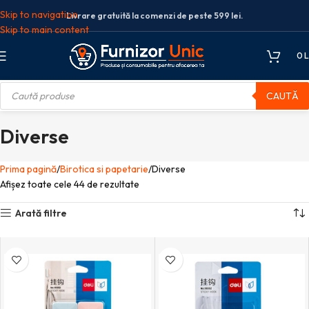
Skip to navigation
Livrare gratuită la comenzi de peste 599 lei.
Skip to main content
0
L
CAUTĂ
Diverse
Prima pagină
Birotica si papetarie
Diverse
Afișez toate cele 44 de rezultate
Arată filtre