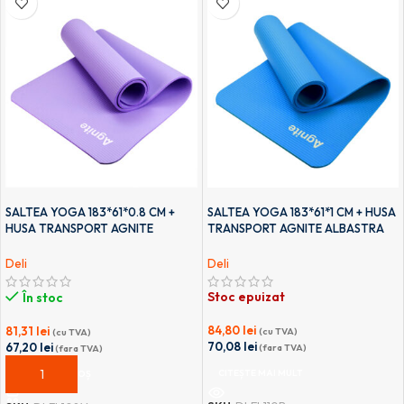
SALTEA YOGA 183*61*0.8 CM +
SALTEA YOGA 183*61*1 CM + HUSA
HUSA TRANSPORT AGNITE
TRANSPORT AGNITE ALBASTRA
VIOLET DELI
DELI
Deli
Deli
Stoc epuizat
În stoc
84,80
lei
81,31
lei
(cu TVA)
(cu TVA)
70,08
lei
67,20
lei
(fara TVA)
(fara TVA)
CITEȘTE MAI MULT
ADAUGĂ ÎN COȘ