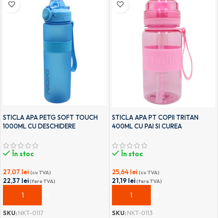
STICLA APA PETG SOFT TOUCH
STICLA APA PT COPII TRITAN
1000ML CU DESCHIDERE
400ML CU PAI SI CUREA
AUTOMATA SI MANER TRANSPORT
TRANSPORT T-0113 NOKI
T-0117 NOKI
În stoc
În stoc
27,07
lei
25,64
lei
(cu TVA)
(cu TVA)
22,37
lei
21,19
lei
(fara TVA)
(fara TVA)
ADAUGĂ ÎN COȘ
ADAUGĂ ÎN COȘ
SKU:
NKT-0117
SKU:
NKT-0113