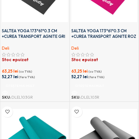
SALTEA YOGA 173*61*0.3 CM
SALTEA YOGA 173*61*0.3 CM
+CUREA TRANSPORT AGNITE GRI
+CUREA TRANSPORT AGNITE ROZ
DELI
DELI
Deli
Deli
Stoc epuizat
Stoc epuizat
63,25
lei
63,25
lei
(cu TVA)
(cu TVA)
52,27
lei
52,27
lei
(fara TVA)
(fara TVA)
CITEȘTE MAI MULT
CITEȘTE MAI MULT
SKU:
DLEL103GR
SKU:
DLEL103R