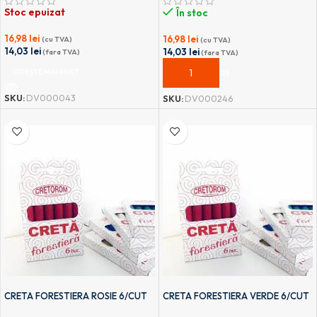
Stoc epuizat
În stoc
16,98
lei
16,98
lei
(cu TVA)
(cu TVA)
14,03
lei
14,03
lei
(fara TVA)
(fara TVA)
CITEȘTE MAI MULT
ADAUGĂ ÎN COȘ
SKU:
DV000043
SKU:
DV000246
CRETA FORESTIERA ROSIE 6/CUT
CRETA FORESTIERA VERDE 6/CUT