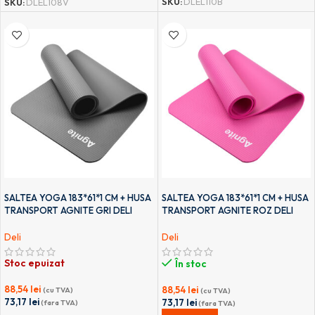
SKU:
DLEL110B
SKU:
DLEL108V
SALTEA YOGA 183*61*1 CM + HUSA
SALTEA YOGA 183*61*1 CM + HUSA
TRANSPORT AGNITE GRI DELI
TRANSPORT AGNITE ROZ DELI
Deli
Deli
Stoc epuizat
În stoc
88,54
lei
88,54
lei
(cu TVA)
(cu TVA)
73,17
lei
73,17
lei
(fara TVA)
(fara TVA)