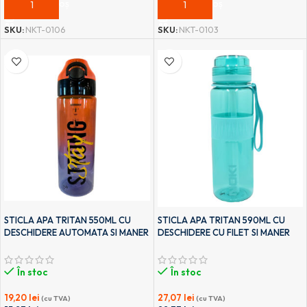
ADAUGĂ ÎN COȘ
ADAUGĂ ÎN COȘ
SKU:
NKT-0106
SKU:
NKT-0103
STICLA APA TRITAN 550ML CU
STICLA APA TRITAN 590ML CU
DESCHIDERE AUTOMATA SI MANER
DESCHIDERE CU FILET SI MANER
TRANSPORT T-0100 NOKI
TRANSPORT T-0114 NOKI
În stoc
În stoc
19,20
lei
27,07
lei
(cu TVA)
(cu TVA)