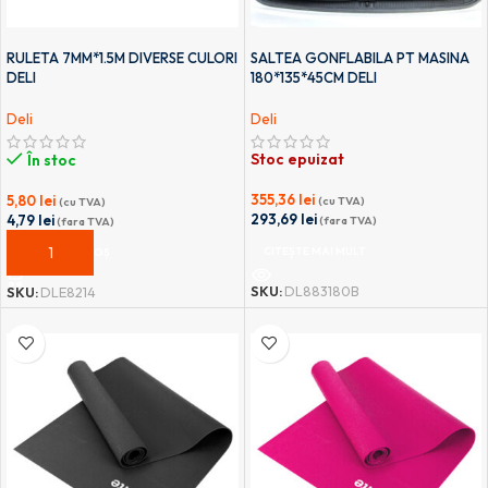
RULETA 7MM*1.5M DIVERSE CULORI
SALTEA GONFLABILA PT MASINA
DELI
180*135*45CM DELI
Deli
Deli
Stoc epuizat
În stoc
355,36
lei
5,80
lei
(cu TVA)
(cu TVA)
293,69
lei
4,79
lei
(fara TVA)
(fara TVA)
CITEȘTE MAI MULT
ADAUGĂ ÎN COȘ
SKU:
DL883180B
SKU:
DLE8214