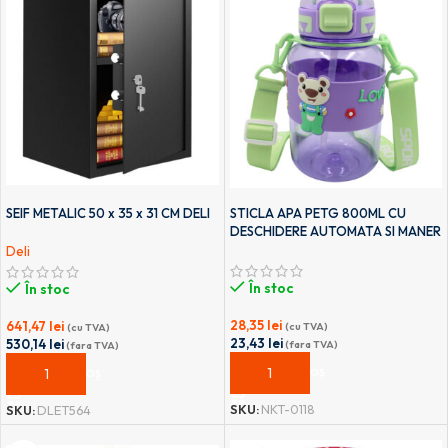
SEIF METALIC 50 x 35 x 31 CM DELI
STICLA APA PETG 800ML CU
DESCHIDERE AUTOMATA SI MANER
TRANSPORT T-0118 NOKI
Deli
În stoc
În stoc
28,35
lei
641,47
lei
(cu TVA)
(cu TVA)
23,43
lei
530,14
lei
(fara TVA)
(fara TVA)
ADAUGĂ ÎN COȘ
ADAUGĂ ÎN COȘ
SKU:
NKT-0118
SKU:
DLET564