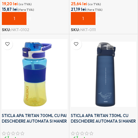
19,20
lei
25,64
lei
(cu TVA)
(cu TVA)
15,87
lei
21,19
lei
(fara TVA)
(fara TVA)
ADAUGĂ ÎN COȘ
ADAUGĂ ÎN COȘ
SKU:
NKT-0102
SKU:
NKT-0111
STICLA APA TRITAN 700ML CU PAI
STICLA APA TRITAN 730ML CU
DESCHIDERE AUTOMATA SI MANER
DESCHIDERE AUTOMATA SI MANER
TRANSPORT T-0115 NOKI
TRANSPORT T-0110 NOKI