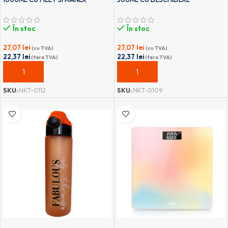
TRANSPORT T-0112 NOKI
AUTOMATA SI MANER TRANSPORT
T0109 NOKI
În stoc
În stoc
27,07
lei
27,07
lei
(cu TVA)
(cu TVA)
22,37
lei
22,37
lei
(fara TVA)
(fara TVA)
ADAUGĂ ÎN COȘ
ADAUGĂ ÎN COȘ
SKU:
NKT-0112
SKU:
NKT-0109