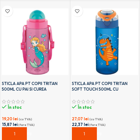
STICLA APA PT COPII TRITAN
STICLA APA PT COPII TRITAN
500ML CU PAI SI CUREA
SOFT TOUCH 500ML CU
TRANSPORT T-0107 NOKI
DESCHIDERE AUTOMATA SI MANER
TRANSPORT T-0108 NOKI
În stoc
În stoc
19,20
lei
27,07
lei
(cu TVA)
(cu TVA)
15,87
lei
22,37
lei
(fara TVA)
(fara TVA)
ADAUGĂ ÎN COȘ
ADAUGĂ ÎN COȘ