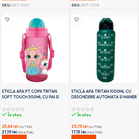
SKU:
NKT-0107
SKU:
NKT-0108
STICLA APA PT COPII TRITAN
STICLA APA TRITAN 1000ML CU
SOFT TOUCH 500ML CU PAI SI
DESCHIDERE AUTOMATA SI MANER
CUREA TRANSPORT T-0106 NOKI
TRANSPORT T-0103 NOKI
În stoc
În stoc
25,64
lei
20,75
lei
(cu TVA)
(cu TVA)
21,19
lei
17,15
lei
(fara TVA)
(fara TVA)