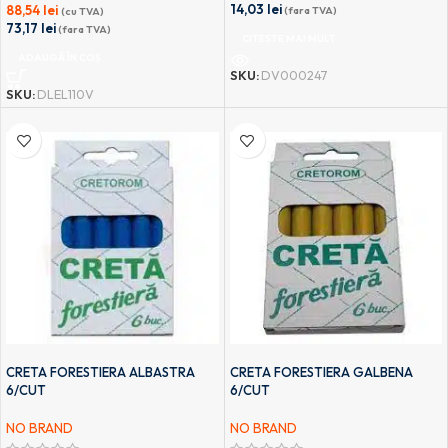
14,03
lei
88,54
lei
(fara TVA)
(cu TVA)
73,17
lei
(fara TVA)
CITEȘTE MAI MULT
ADAUGĂ ÎN COȘ
SKU:
DV000247
SKU:
DLEL110V
CRETA FORESTIERA ALBASTRA
CRETA FORESTIERA GALBENA
6/CUT
6/CUT
NO BRAND
NO BRAND