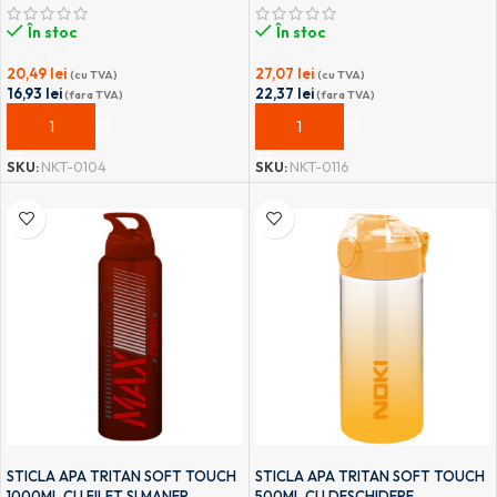
În stoc
În stoc
20,49
lei
27,07
lei
(cu TVA)
(cu TVA)
16,93
lei
22,37
lei
(fara TVA)
(fara TVA)
ADAUGĂ ÎN COȘ
ADAUGĂ ÎN COȘ
SKU:
NKT-0104
SKU:
NKT-0116
STICLA APA TRITAN SOFT TOUCH
STICLA APA TRITAN SOFT TOUCH
1000ML CU FILET SI MANER
500ML CU DESCHIDERE