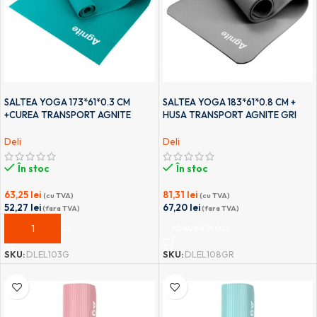
SALTEA YOGA 173*61*0.3 CM
SALTEA YOGA 183*61*0.8 CM +
+CUREA TRANSPORT AGNITE
HUSA TRANSPORT AGNITE GRI
TURCOAZ DELI
DELI
Deli
Deli
În stoc
În stoc
63,25
lei
81,31
lei
(cu TVA)
(cu TVA)
52,27
lei
67,20
lei
(fara TVA)
(fara TVA)
ADAUGĂ ÎN COȘ
ADAUGĂ ÎN COȘ
SKU:
DLEL103G
SKU:
DLEL108GR