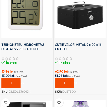
TERMOMETRU-HIDROMETRU
CUTIE VALORI METAL 9 x 20 x 16
DIGITAL 9.9-50C ALB DELI
CM DELI
În stoc
În stoc
15,84
lei
62,90
lei
(cu TVA)
(cu TVA)
13,09
lei
51,98
lei
(fara TVA)
(fara TVA)
ADAUGĂ ÎN COȘ
ADAUGĂ ÎN COȘ
SKU:
DLEDL336012K
SKU:
DLET500